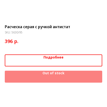
Расческа серая с ручкой антистат
Ра
ме
SKU:
5630/95
SK
р.
396
1
Подробнее
Out of stock