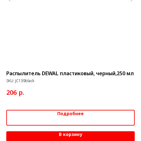
Распылитель DEWAL пластиковый, черный,250 мл
Ки
та
SKU:
JC139black
SK
р.
206
4
Подробнее
В корзину