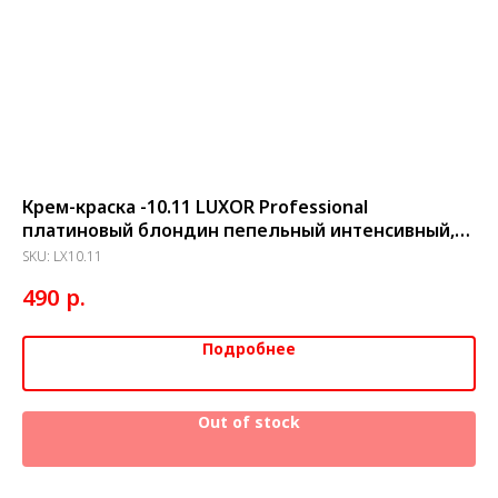
ин
Крем-краска -10.11 LUXOR Professional
Кр
платиновый блондин пепельный интенсивный,
Пл
100мл
SKU:
LX10.11
SK
р.
490
4
Подробнее
Out of stock