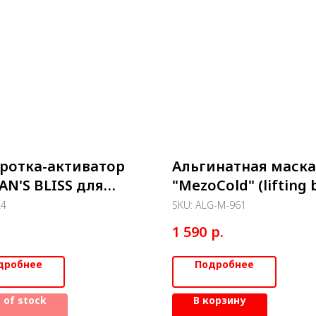
ротка-активатор
Альгинатная маска
N'S BLISS для
"MezoCold" (lifting 
 с лифтинг-
- 200 г
24
SKU:
ALG-M-961
ктом 460мл
.
р.
1 590
дробнее
Подробнее
 of stock
В корзину