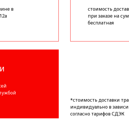
зине в
стоимость доставк
12а
при заказе на сум
бесплатная
ИИ
сей
службой
*стоимость доставки тр
индивидуально в зависи
согласно тарифов СДЭК