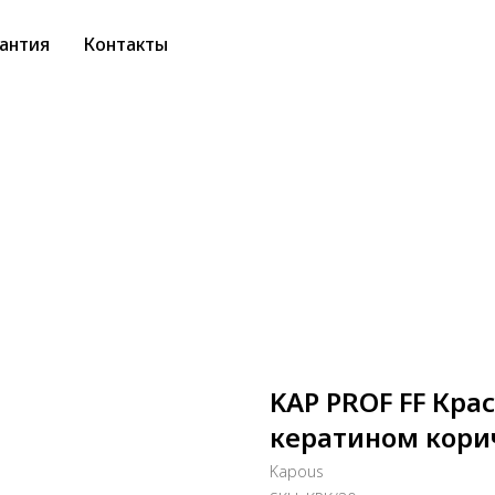
антия
Контакты
KAP PROF FF Кра
кератином кори
Kapous