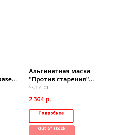
Альгинатная маска
base)
"Против старения"
Коллаген, Эластин и
SKU:
AL01
Гиалуроновая кислота
р.
2 364
(lifting base) - 200 г
Подробнее
Out of stock