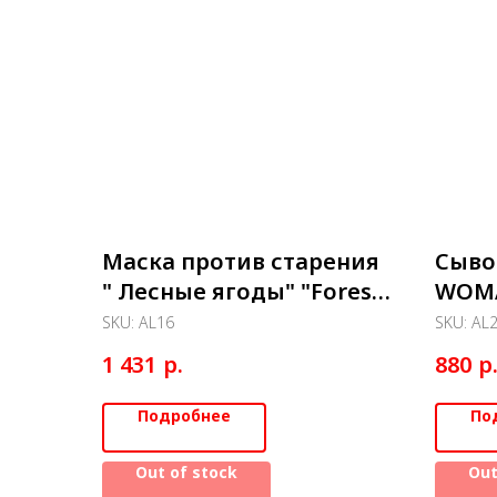
Маска против старения
Сыво
" Лесные ягоды" "Forest
WOMA
Berries Peel Off Mask"
лица
SKU:
AL16
SKU:
AL
Lifting base 200мл
эффе
р.
р
1 431
880
Подробнее
По
Out of stock
Out