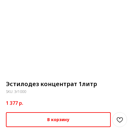
Эстилодез концентрат 1литр
SKU:
Э/1000
1 377
р.
В корзину