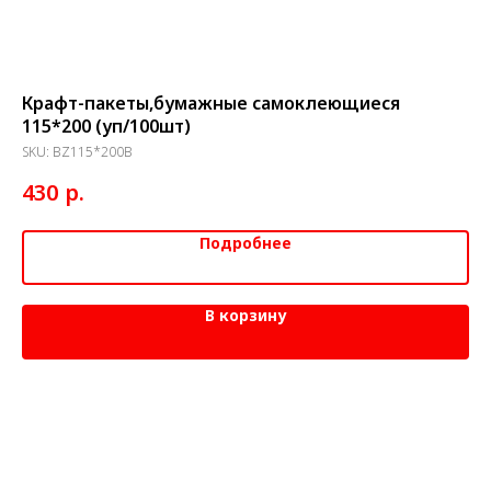
Крафт-пакеты,бумажные самоклеющиеся
Кр
115*200 (уп/100шт)
(у
SKU:
BZ115*200B
SK
р.
430
2
Подробнее
В корзину