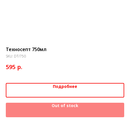
Техносепт 750мл
Эс
SKU:
DT/750
SK
р.
595
6
Подробнее
Out of stock