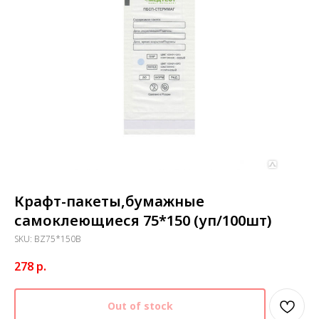
Крафт-пакеты,бумажные
самоклеющиеся 75*150 (уп/100шт)
SKU:
BZ75*150B
278
р.
Out of stock