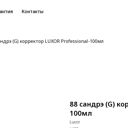
антия
Контакты
андрэ (G) корректор LUXOR Professional-100мл
88 сандрэ (G) ко
100мл
Luxor