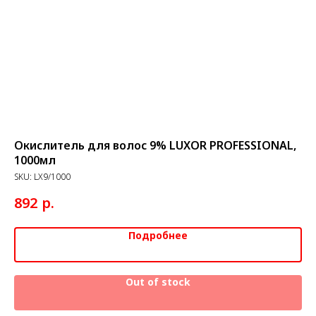
Окислитель для волос 9% LUXOR PROFESSIONAL,
KA
1000мл
ок
SKU:
LX9/1000
SK
р.
892
5
Подробнее
Out of stock