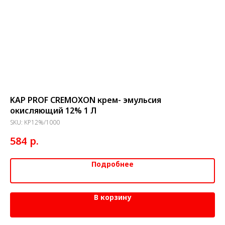
KAP PROF CREMOXON крем- эмульсия
Ло
окисляющий 12% 1 Л
по
10
SKU:
KP12%/1000
SK
р.
584
5
Подробнее
В корзину