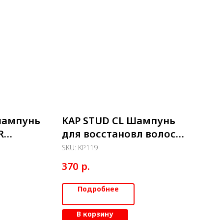
шампунь
KAP STUD CL Шампунь
R
для восстановл волос
мл
"Profound re" 350 мл
SKU:
KP119
р.
370
Подробнее
В корзину