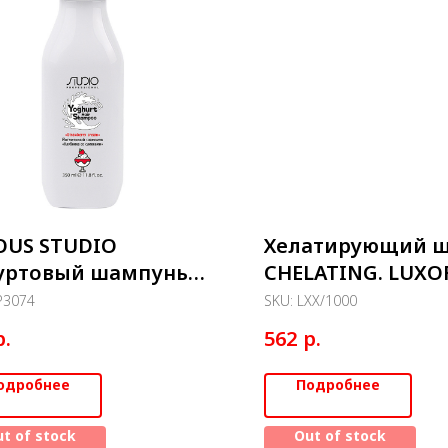
OUS STUDIO
Хелатирующий 
уртовый шампунь
CHELATING. LUXO
 волос Клубника со
Professional 1000
P3074
SKU:
LXX/1000
вками 350мл
р.
р.
562
одробнее
Подробнее
t of stock
Out of stock