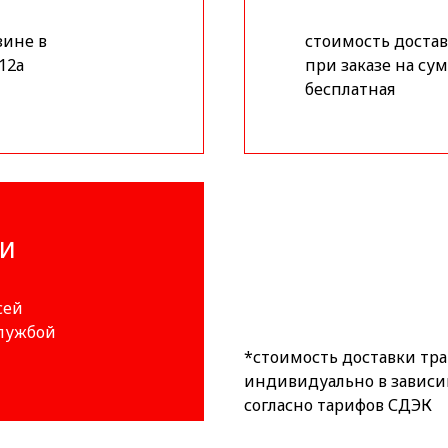
зине в
стоимость доставк
12а
при заказе на сум
бесплатная
ИИ
сей
службой
*стоимость доставки тр
индивидуально в зависи
согласно тарифов СДЭК