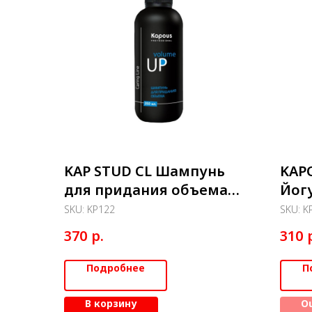
KAP STUD CL Шампунь
KAP
для придания объема
Йог
"Volume up" 350 мл
для
SKU:
KP122
SKU:
K
сли
р.
370
310
Подробнее
П
В корзину
Ou