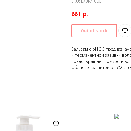
SKU:
LXBK/1000
р.
661
Out of stock
Бальзам с рН 3.5 предназна
и перманентной завивки воло
предотвращает ломкость воло
Обладает защитой от УФ-излу