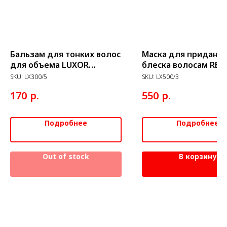
Бальзам для тонких волос
Маска для придани
для объема LUXOR
блеска волосам RES
Professional, 300 мл
LUXOR Profession 5
SKU:
LX300/5
SKU:
LX500/3
р.
р.
170
550
Подробнее
Подробнее
Out of stock
В корзину