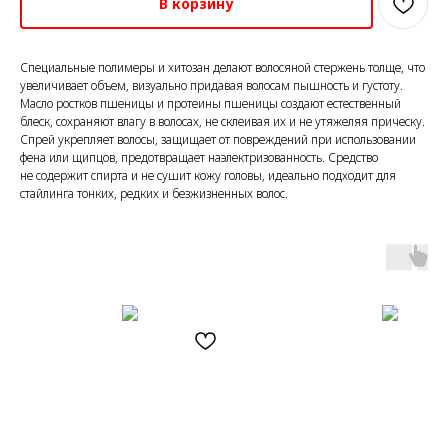
В корзину
Специальные полимеры и хитозан делают волосяной стержень толще, что
увеличивает объем, визуально придавая волосам пышность и густоту.
Масло ростков пшеницы и протеины пшеницы создают естественный
блеск, сохраняют влагу в волосах, не склеивая их и не утяжеляя прическу.
Спрей укрепляет волосы, защищает от повреждений при использовании
фена или щипцов, предотвращает наэлектризованность. Средство
не содержит спирта и не сушит кожу головы, идеально подходит для
стайлинга тонких, редких и безжизненных волос.