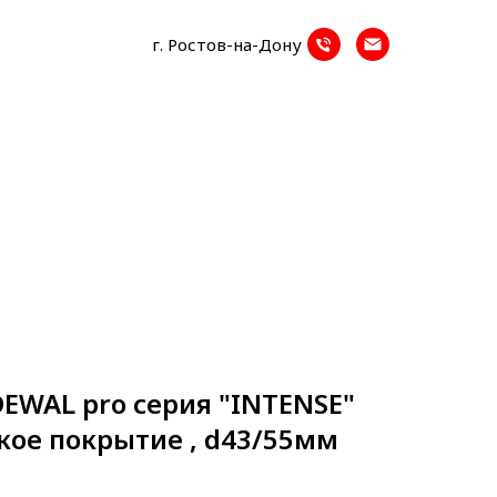
г. Ростов-на-Дону
EWAL pro серия "INTENSE"
кое покрытие , d43/55мм