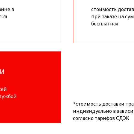
зине в
стоимость доставк
12а
при заказе на сум
бесплатная
ИИ
сей
службой
*стоимость доставки тр
индивидуально в зависи
согласно тарифов СДЭК