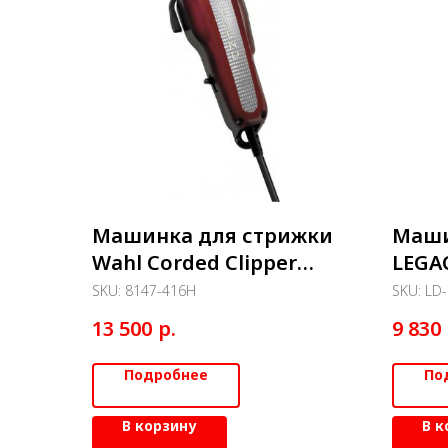
Машинка для стрижки
Маши
Wahl Corded Clipper
LEGA
Legend
SKU:
8147-416Н
SKU:
LD-
р.
13 500
9 830
Подробнее
По
В корзину
В к