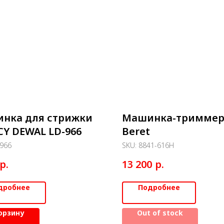
нка для стрижки
Машинка-триммер
CY DEWAL LD-966
Beret
966
SKU:
8841-616H
р.
р.
13 200
дробнее
Подробнее
орзину
Out of stock