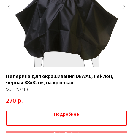
Пелерина для окрашивания DEWAL, нейлон,
Пе
черная 88х82см, на крючках
"З
SKU:
CN86105
SK
р.
270
6
Подробнее