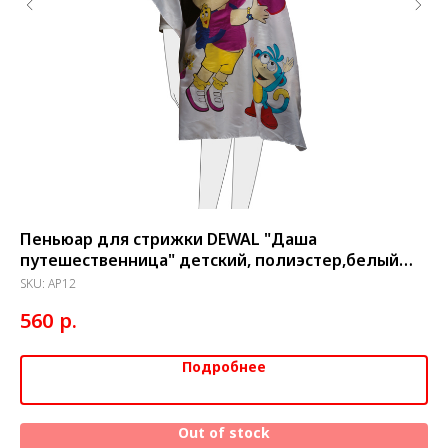
-
Пеньюар для стрижки DEWAL "Даша
Пе
путешественница" детский, полиэстер,белый
12
95х120см, на крючках
SKU:
AP12
SK
р.
560
5
Подробнее
Out of stock