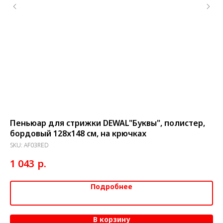
Пеньюар для стрижки DEWAL"Буквы", полистер,
Пе
бордовый 128х148 см, на крючках
SK
SKU:
AF03RED
3
р.
1 043
Подробнее
В корзину