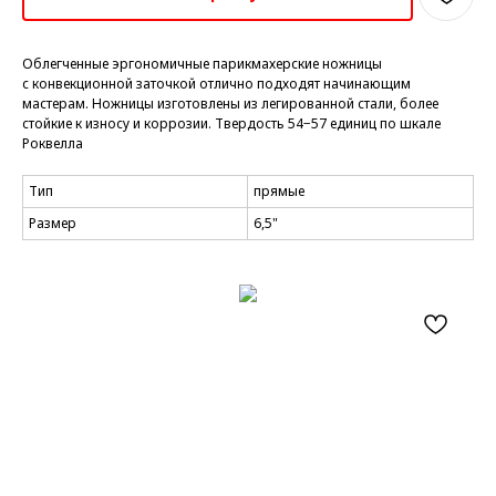
Облегченные эргономичные парикмахерские ножницы
с конвекционной заточкой отлично подходят начинающим
мастерам. Ножницы изготовлены из легированной стали, более
стойкие к износу и коррозии. Твердость 54−57 единиц по шкале
Роквелла
Тип
прямые
Размер
6,5"