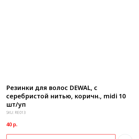
Резинки для волос DEWAL, с
серебристой нитью, коричн., midi 10
шт/уп
SKU:
RE013
40
р.