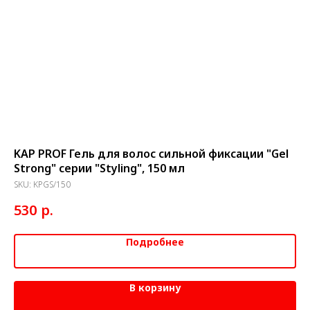
KAP PROF Гель для волос сильной фиксации "Gel
KA
Strong" серии "Styling", 150 мл
си
10
SKU:
KPGS/150
SK
р.
530
3
Подробнее
В корзину