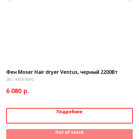
,
Фен Moser Hair dryer Ventus, черный 2200Вт
Фе
на
SKU:
4350-0050
SK
р.
6 080
3 
Подробнее
Out of stock