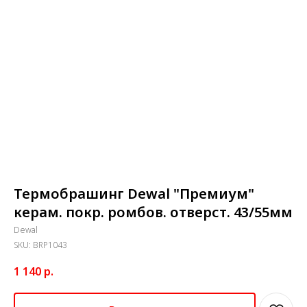
Термобрашинг Dewal "Премиум"
керам. покр. ромбов. отверст. 43/55мм
Dewal
SKU:
BRP1043
1 140
р.