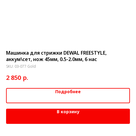
Машинка для стрижки DEWAL FREESTYLE,
Ма
аккум\сет, нож 45мм, 0.5-2.0мм, 6 нас
4,
SKU:
03-077 Gold
SK
р.
2 850
4 
Подробнее
В корзину