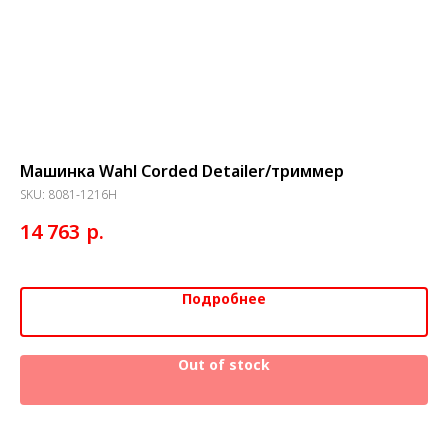
.
Машинка Wahl Corded Detailer/триммер
Ма
ко
SKU:
8081-1216Н
SK
р.
14 763
22
Подробнее
Out of stock