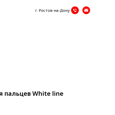
г. Ростов-на-Дону
 пальцев White line