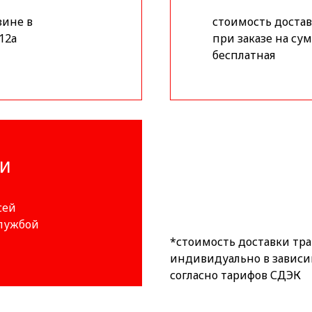
зине в
стоимость доставк
12а
при заказе на сум
бесплатная
ИИ
сей
службой
*стоимость доставки тр
индивидуально в зависи
согласно тарифов СДЭК