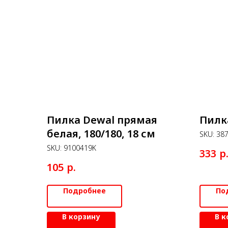
Пилка Dewal прямая
Пилк
белая, 180/180, 18 см
SKU:
38
SKU:
9100419K
р
333
р.
105
Подробнее
По
В корзину
В к