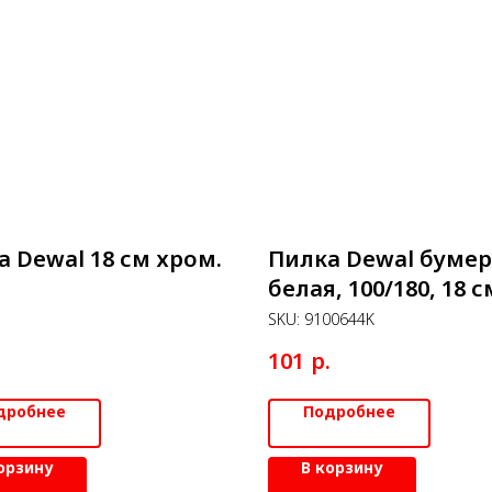
а Dewal 18 см хром.
Пилка Dewal бумер
белая, 100/180, 18 с
7
SKU:
9100644K
.
р.
101
дробнее
Подробнее
орзину
В корзину