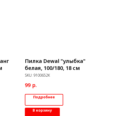
анг
Пилка Dewal "улыбка"
м
белая, 100/180, 18 см
SKU:
9100652K
р.
99
Подробнее
В корзину