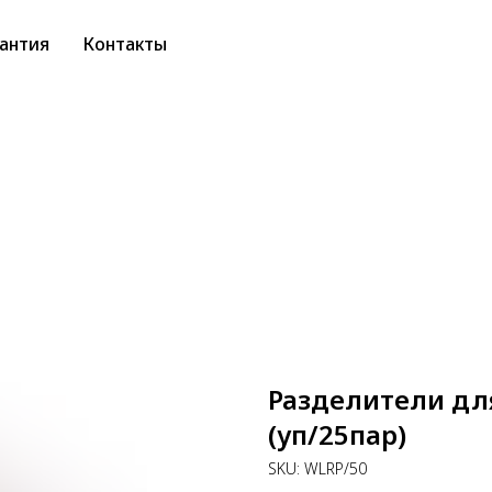
антия
Контакты
Разделители для
(уп/25пар)
SKU:
WLRP/50