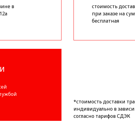
зине в
стоимость доставк
12а
при заказе на сум
бесплатная
ИИ
сей
службой
*стоимость доставки тр
индивидуально в зависи
согласно тарифов СДЭК