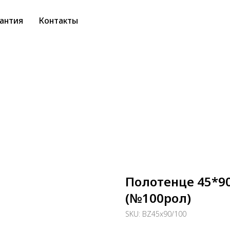
антия
Контакты
Полотенце 45*9
(№100рол)
SKU:
BZ45x90/100