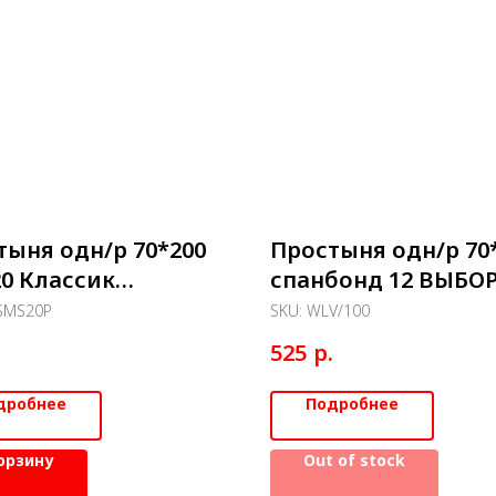
тыня одн/р 70*200
Простыня одн/р 70
20 Классик
спанбонд 12 ВЫБО
ВЫЙ (рол/100шт)
белый
SMS20P
SKU:
WLV/100
РУЛОН(рол/100шт)
.
р.
525
дробнее
Подробнее
орзину
Out of stock