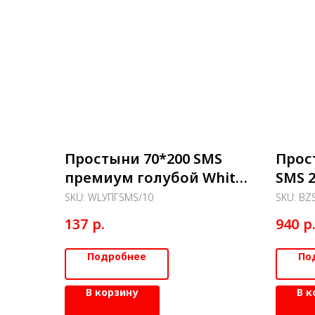
Простыни 70*200 SМS
Прос
премиум голубой White
SMS 
line №10
РОЗО
SKU:
WLУПГSМS/10
SKU:
BZ
р.
р
137
940
Подробнее
По
В корзину
В к