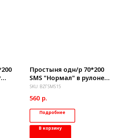
*200
Простыня одн/р 70*200
Р
SMS "Нормал" в рулоне
голубые 100шт
SKU:
BZГSMS15
р.
560
Подробнее
В корзину