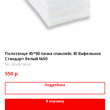
т)
Полотенце 45*90 пачка спанлейс 45 Вафельное
По
Стандарт белый №50
(№
SKU:
WLV45*90/50
SK
р.
550
4
Подробнее
В корзину