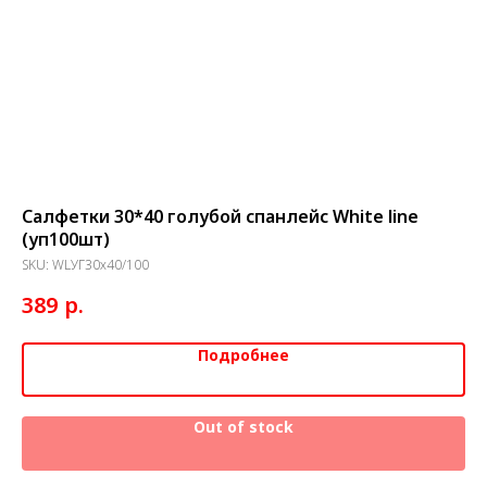
Салфетки 30*40 голубой спанлейс White line
Cа
(уп100шт)
SK
SKU:
WLУГ30х40/100
4
р.
389
Подробнее
Out of stock