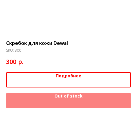
Скребок для кожи Dewal
Ле
SKU:
300
SK
р.
300
1
Подробнее
Out of stock