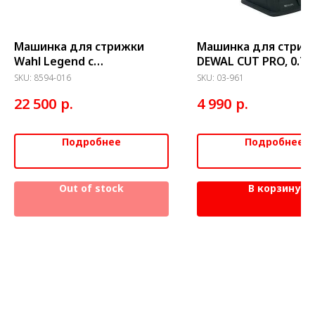
Машинка для стрижки
Машинка для стриж
Wahl Legend с
DEWAL CUT PRO, 0.7-1
комбинированным
аккум/сетев, Led дис
SKU:
8594-016
SKU:
03-961
питанием
нож,4 нас.
р.
р.
22 500
4 990
Подробнее
Подробнее
Out of stock
В корзину