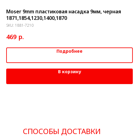
Moser 9mm пластиковая насадка 9мм, черная
Но
1871,1854,1230,1400,1870
Ch
SKU:
1881-7210
SK
р.
469
5 
Подробнее
В корзину
СПОСОБЫ ДОСТАВКИ