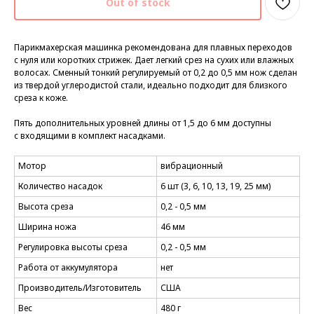
Out of stock
Парикмахерская машинка рекомендована для плавных переходов
с нуля или коротких стрижек. Дает легкий срез на сухих или влажных
волосах. Сменный тонкий регулируемый от 0,2 до 0,5 мм нож сделан
из твердой углеродистой стали, идеально подходит для близкого
среза к коже.
Пять дополнительных уровней длины от 1,5 до 6 мм доступны
с входящими в комплект насадками.
Мотор
вибрационный
Количество насадок
6 шт (3, 6, 10, 13, 19, 25 мм)
Высота среза
0,2 - 0,5 мм
Ширина ножа
46 мм
Регулировка высоты среза
0,2 - 0,5 мм
Работа от аккумулятора
нет
Производитель/Изготовитель
США
Вес
480 г