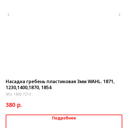
Насадка гребень пластиковая 3мм WAHL. 1871,
Но
1230,1400,1870, 1854
03
SKU:
1802-7210
SK
р.
380
5
Подробнее