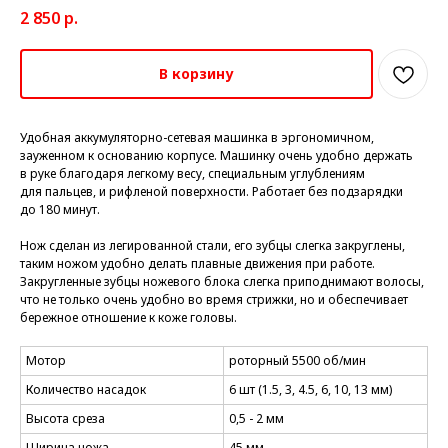
2 850
р.
В корзину
Удобная аккумуляторно-сетевая машинка в эргономичном,
зауженном к основанию корпусе. Машинку очень удобно держать
в руке благодаря легкому весу, специальным углублениям
для пальцев, и рифленой поверхности. Работает без подзарядки
до 180 минут.
Нож сделан из легированной стали, его зубцы слегка закруглены,
таким ножом удобно делать плавные движения при работе.
Закругленные зубцы ножевого блока слегка приподнимают волосы,
что не только очень удобно во время стрижки, но и обеспечивает
бережное отношение к коже головы.
Мотор
роторный 5500 об/мин
Количество насадок
6 шт (1.5, 3, 4.5, 6, 10, 13 мм)
Высота среза
0,5 - 2 мм
Ширина ножа
45 мм