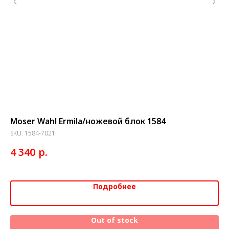
Moser Wahl Ermila/ножевой блок 1584
Но
SKU:
1584-7021
SK
р.
4 340
7
Подробнее
Out of stock