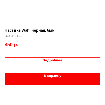
Насадка Wahl черная, 6мм
На
91
SKU:
3124-001
SK
р.
450
7
Подробнее
В корзину