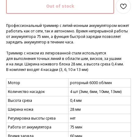
Out of stock
Профессиональный триммер с литий-ионным аккумулятором может
работать как от сети, так и автономно. Время непрерывной работы
от аккумулятора 75 мин, а функция быстрой зарядки позволяет
зарядить аккумулятор в течение часа.
Триммер с ножом из легированной стали используется
для выполнения точных линий в области шеи, висков, за ушами
и на лице. Ширина ножевого блока 28 мм, а высота среза 0,4 мм.
В комплект входят 4 насадки (3, 6, 10 и 13 мм)
Мотор
роторный 6000 об/мин
Количество насадок
4 шт (3мм, 6мм, 10мм, 13мм)
Высота среза
0,4 мм
Ширина ножа
28 мм
Регулировка высоты среза
нет
Работа от аккумулятора
75 мин
Время заряда
60 мин