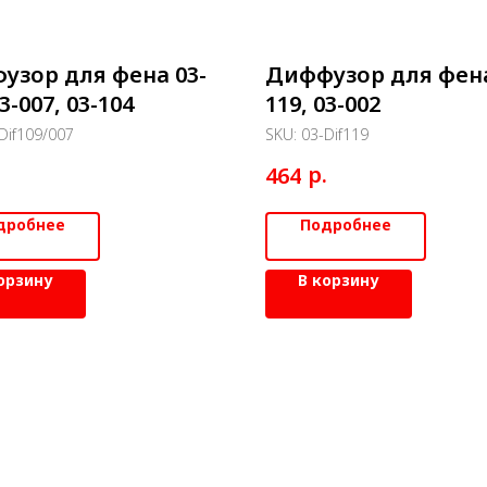
узор для фена 03-
Диффузор для фена
03-007, 03-104
119, 03-002
Dif109/007
SKU:
03-Dif119
.
р.
464
дробнее
Подробнее
орзину
В корзину