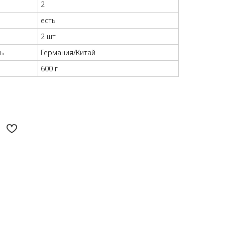
2
есть
2 шт
ль
Германия/Китай
600 г