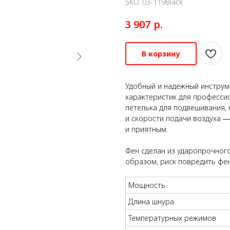
SKU:
03-119Black
р.
3 907
В корзину
Удобный и надежный инстру
характеристик для професси
петелька для подвешивания,
и скорости подачи воздуха ―
и приятным.
Фен сделан из ударопрочного
образом, риск повредить фен
Мощность
Длина шнура
Температурных режимов