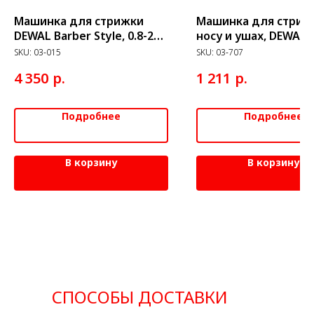
Машинка для стрижки
Машинка для стриж
DEWAL Barber Style, 0.8-2
носу и ушах, DEWAL, 
мм, сетевая, (5 нас.)
ножевых блока
SKU:
03-015
SKU:
03-707
р.
р.
4 350
1 211
Подробнее
Подробнее
В корзину
В корзину
СПОСОБЫ ДОСТАВКИ