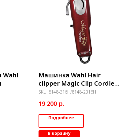
 Wahl
Машинка Wahl Hair
u
clipper Magic Clip Cordless
red аккум.
SKU:
8148-316Н/8148-2316Н
р.
19 200
Подробнее
В корзину