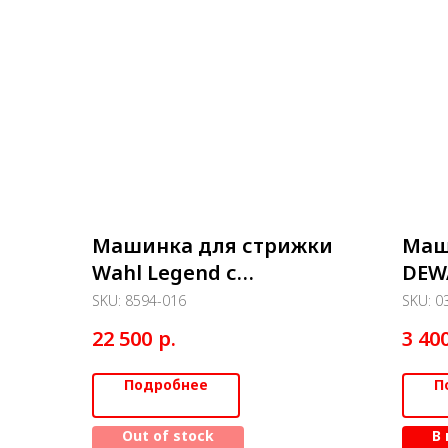
Машинка для стрижки
Маш
Wahl Legend с
DEW
комбинированным
SKU:
8594-016
SKU:
0
питанием
р.
22 500
3 40
Подробнее
П
Out of stock
В