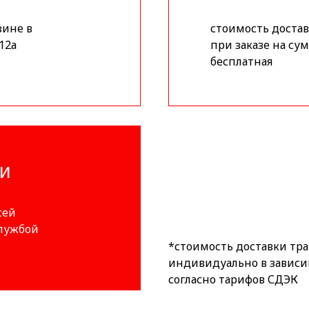
зине в
стоимость доставк
12а
при заказе на сум
бесплатная
ИИ
сей
службой
*стоимость доставки тр
индивидуально в зависи
согласно тарифов СДЭК