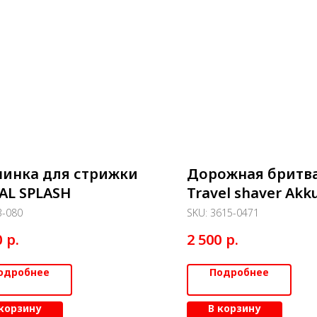
инка для стрижки
Дорожная бритва
AL SPLASH
Travel shaver Akk
3-080
SKU:
3615-0471
р.
р.
0
2 500
одробнее
Подробнее
 корзину
В корзину