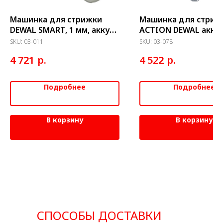
Машинка для стрижки
Машинка для стриж
DEWAL SMART, 1 мм, аккум/
ACTION DEWAL акку
сетевая,(4 нас.)
сетев. 5500об/мин 0,
SKU:
03-011
SKU:
03-078
4нас.
р.
р.
4 721
4 522
Подробнее
Подробнее
В корзину
В корзину
СПОСОБЫ ДОСТАВКИ