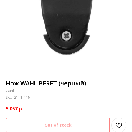
Нож WAHL BERET (черный)
Wahl
SKU:
2111-416
5 057
р.
Out of stock