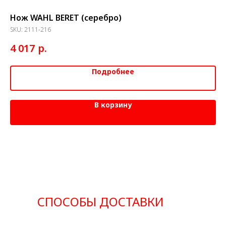
Нож WAHL BERET (серебро)
На
SKU:
2111-216
SK
р.
4 017
1 
Подробнее
В корзину
СПОСОБЫ ДОСТАВКИ