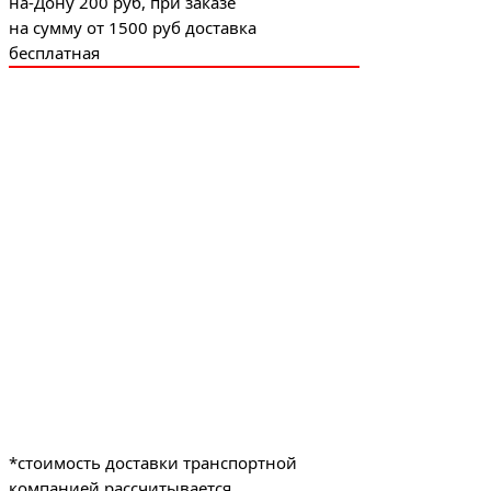
на-Дону 200 руб, при заказе
на сумму от 1500 руб доставка
бесплатная
ДОСТАВКА ПО РОССИИ
03
осуществляем доставку заказов
по всей территории России
транспортной службой СДЭК
*стоимость доставки транспортной
компанией рассчитывается