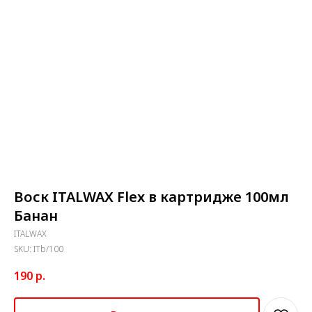
Воск ITALWAX Flex в картридже 100мл
Банан
ITALWAX
SKU:
ITb/100
190
р.